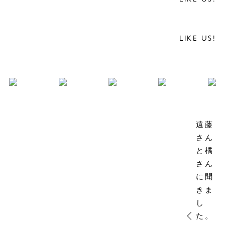
LIKE US!
遠藤
さん
と橘
さん
に聞
きま
し
た。