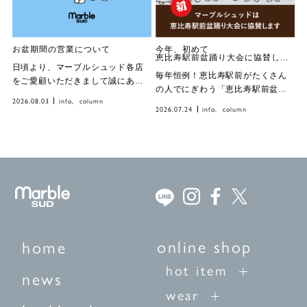
お盆期間の営業について
今年、初めて
恵比寿駅前盆踊り大会に協賛します。
日頃より、マーブルシュッド各店
毎年恒例！恵比寿駅前がたくさん
をご愛顧いただきまして誠にあり
の人でにぎわう「恵比寿駅前盆踊
がとうございます。 お盆期間中の
2026.08.03
info
column
り大会」。 街全体が活気に満ち溢
営業についてお知らせいたしま
2026.07.24
info
column
れた、恵比寿の夏の風物詩です。
す。 【online shop】 ■8月8日
マーブルシュッドのスタッフにと
(土)〜8月16日(日)休業 ■8月17日
っても、この盆踊り大会は毎年楽
(月)〜通常営 […]
しみにしている夏のイベントのひ
とつ。 […]
online shop
home
hot item
news
wear