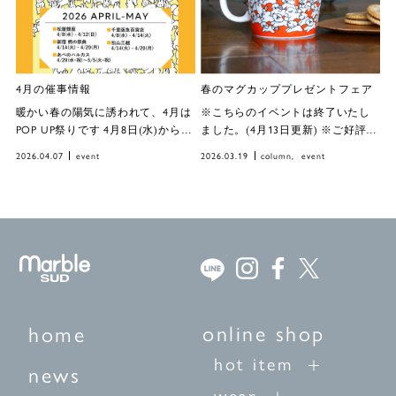
4月の催事情報
春のマグカッププレゼントフェア
暖かい春の陽気に誘われて、4月は
※こちらのイベントは終了いたし
POP UP祭りです 4月8日(水)からは
ました。(4月13日更新) ※ご好評に
大好評 “松屋銀座”！と初開催の”千
つき、online shopでは4月12日
2026.04.07
event
2026.03.19
column
event
里阪急百貨店”！ 4月14日(火)から
（日）23:59の受注をもちまして配
は柄のお祭り” […]
布を終了いたしました。(4月13日
更新) ※ご好評につき、オンライン
ショッ […]
online shop
home
hot item
news
wear