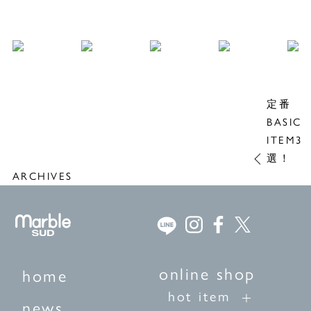
定番
BASIC
ITEM3
選！
ARCHIVES
online shop
home
hot item
news