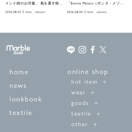
インド綿のお洋服。 風を通す軽や
「Bonne Maison（ボンヌ・メゾ
かな着心地と、やさしい肌触り
ン）」より、待望の新作が届きま
2026.08.05
item
column
2026.08.04
item
column
は、快適に過ごすための頼もしい
した。 まるで一枚の絵画のように
味方です。 今回は、ヴィンテージ
独創的な絵柄と、フランスらしい
スカーフから着想を得た「India
繊細で絶妙な色合わせが魅力のコ
Scarf」シリーズをご紹介しま […]
レクションです。 どのデザイン
[…]
online shop
home
hot item
news
wear
lookbook
goods
textile
textile
other